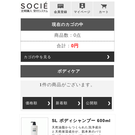
会員登録
マイページ
カート
現在のカゴの中
商品数：0点
合計：
0円
カゴの中を見る
ボディケア
1
件の商品がございます。
価格順
新着順
公開順
SL ボディシャンプー 600ml
天然油脂からつくられた洗浄成分
と天然保湿成分が、肌本来のバリ