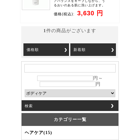
アバランスをキープしながら、う
るおいのある肌に洗い上げます。
3,630 円
価格
(税込):
1
件の商品がございます
価格順
新着順
円～
円
検索
カテゴリー一覧
ヘアケア(15)