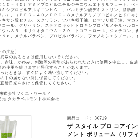
Ｃ１０－４０）アミドプロピルエチルジモニウムエトサルフェート、ベ
ロキシプロピルアルギニンＨＣｌ、パルミチン酸デキストリン、脂肪酸
リル）、（ＰＥＧ－４０／ＰＰＧ－８メチルアミノプロピル／ヒドロキ
ヘキサン酸セチル、スクワラン、ツバキ種子油、ヒマワリ種子油、マカ
リコール、グリセリン、ステアロキシヒドロキシプロピルメチルセルロ
ニウム３３、ポリクオタニウム－３９、トコフェロール、ジメチコン、
２Ｎａ、メチルパラベン、プロピルパラベン、フェノキシエタノール、
上の注意】
に異常のあるときは使用しないでください。
中、赤味、かゆみ、刺激等の異常があらわれたときは使用を中止し、皮
類の使用を続けますと悪化することがあります。
入ったときは、すぐによく洗い流してください。
児の手の届かない所に保管してください。
や直射日光をさけて保管してください。"
 株式会社ソシエ・ワールド
売元 タカラベルモント株式会社
商品コード： 36719
ザ スタイル プロ コアイ
メント ボリューム（リフィ