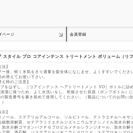
Yページ
会員登録
ザ スタイル プロ コアインテンス トリートメント ボリューム（リフ
方法】
プー後、軽く水気をきり適量を髪全体になじませ、よくすすいでくださ
詰め替えてお使い下さい。
替え時のご注意】
ップをはずし、［コアインテンス ヘアトリートメント VO］ボトルに詰
を清潔に保つため、よく水洗いをし、乾燥させた容器（ポンプボトル）
面の製造番号を書き留めて使用してください。（製品についてのお問い
。）
表示】
タノール、ステアリルアルコール、ソルビトール、テトラエチルヘキサ
点細胞溶解質、セテアラミドエチルジエトニウムサクシノイル加水分解
、加水分解ゴマタンパクＰＧプロピルメチルシランジオール、加水分解
シア脂、酒石酸、ジステアリルジモニウムクロリド、ステアロキシプロ