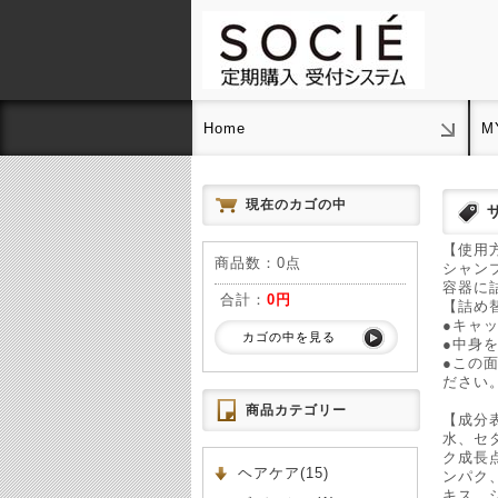
Home
M
現在のカゴの中
【使用
商品数：0点
シャン
容器に
合計：
0円
【詰め
●キャ
カゴの中を見る
●中身
●この
ださい
商品カテゴリー
【成分
水、セ
ク成長
ヘアケア(15)
ンパク
キス、