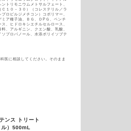
ヘントリモニウムメトサルフェート、
（Ｃ１０－３０）（コレステリル／ラ
シプロピルジメチコン）コポリマー、
デミア種子油、ＢＧ、ＤPＧ、ペンチ
ース、ヒドロキシエチルセルロース、
香料、アルギニン、クエン酸、乳酸、
イソプロパノール、水添ポリイソブテ
膚科医に相談してください。そのまま
ンテンス トリート
ル）500mL