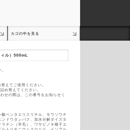
カゴの中を見る
ィル）500mL
い。
め替えてご使用ください。
に詰め替えてください。
合わせの際は、この番号をお知らせく
ン酸ペンタエリスリチル、モウソウチ
エンドウタンパク、加水分解ダイズタ
ケラチン（羊毛）、ワサビノキ種子エ
ピルトリモニウムクロリド、イソアル