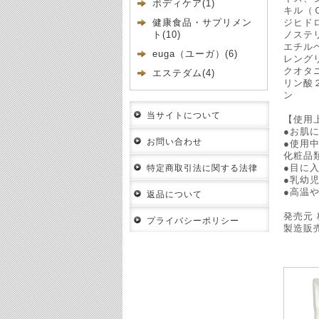
ボディケア(1)
キル（
ジヒド
健康食品・サプリメン
ノステ
ト(10)
エチル
euga（ユーガ）(6)
レング
クオタ
エステダム(4)
リン酸
ン
当サイトについて
【使用
●お肌
お問い合わせ
●使用
化粧品
●目に
特定商取引法に関する法律
●乳幼
●高温
返品について
発売元
プライバシーポリシー
製造販